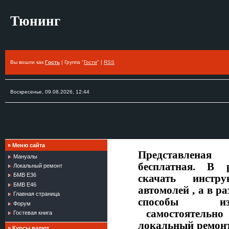
Тюнинг
Вы вошли как
Гость
| Группа "
Гости
" |
RSS
Воскресенье, 09.08.2026, 12:44
»
Меню сайта
Представленая
Мануалы
бесплатная. В 
Локальный ремонт
БМВ Е36
скачать инстр
БМВ Е46
автомолей , а в р
Главная страница
способы изг
Форум
самостоятельн
Гостевая книга
локальный ремонт
»
Курсы валют