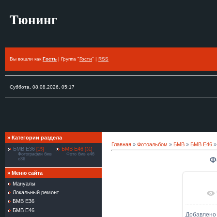
Тюнинг
Вы вошли как
Гость
| Группа "
Гости
" |
RSS
Суббота, 08.08.2026, 05:17
»
Категории раздела
Главная
»
Фотоальбом
»
БМВ
»
БМВ Е46
»
БМВ Е36
БМВ Е46
[15]
[31]
Фотографии бмв
Фото бмв е46
Ф
е36
»
Меню сайта
Мануалы
Локальный ремонт
В ре
БМВ Е36
БМВ Е46
Добавлено