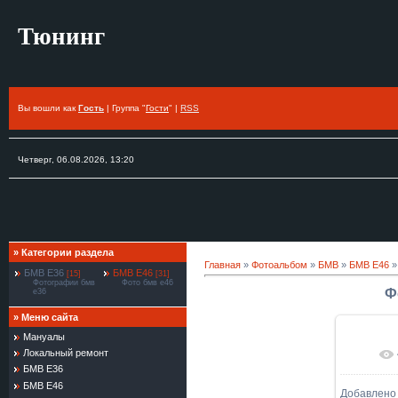
Тюнинг
Вы вошли как
Гость
| Группа "
Гости
" |
RSS
Четверг, 06.08.2026, 13:20
»
Категории раздела
Главная
»
Фотоальбом
»
БМВ
»
БМВ Е46
»
БМВ Е36
БМВ Е46
[15]
[31]
Фотографии бмв
Фото бмв е46
Ф
е36
»
Меню сайта
Мануалы
Локальный ремонт
БМВ Е36
БМВ Е46
Добавлено