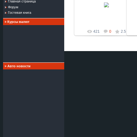
05.01.2010
Главная страница
Форум
defaultNick
Гостевая книга
»
Курсы валют
421
0
2.5
»
Авто новости