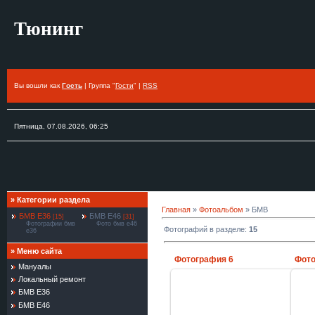
Тюнинг
Вы вошли как
Гость
| Группа "
Гости
" |
RSS
Пятница, 07.08.2026, 06:25
»
Категории раздела
Главная
»
Фотоальбом
» БМВ
БМВ Е36
БМВ Е46
[15]
[31]
Фотографии бмв
Фото бмв е46
Фотографий в разделе
:
15
е36
»
Меню сайта
Фотография 6
Фото
Мануалы
Локальный ремонт
БМВ Е36
БМВ Е46