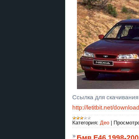
Ссылка для скачивания
http://letitbit.net/dow
Категория:
Део
|
Просмотро
Бмв Е46 1998-200