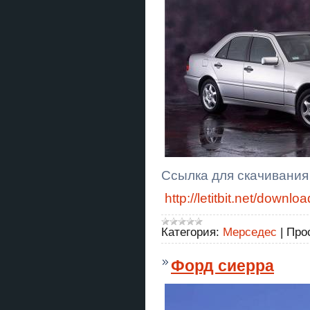
Ссылка для скачивания
http://letitbit.net/do
Категория:
Мерседес
|
Про
Форд сиерра