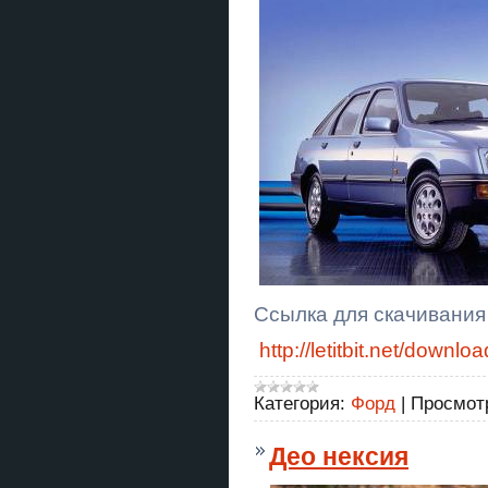
Ссылка для скачивания
http://letitbit.net/dow
Категория:
Форд
|
Просмот
Део нексия