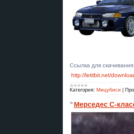
Ссылка для скачивания
http://letitbit.net/do
Категория:
Мицубиси
|
Про
Мерседес С-клас