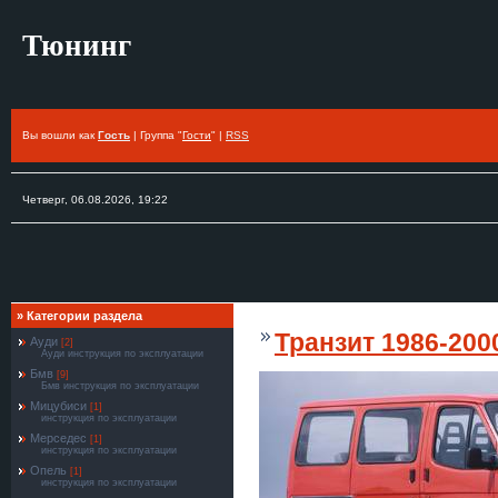
Тюнинг
Вы вошли как
Гость
| Группа "
Гости
" |
RSS
Четверг, 06.08.2026, 19:22
»
Категории раздела
Транзит 1986-200
Ауди
[2]
Ауди инструкция по эксплуатации
Бмв
[9]
Бмв инструкция по эксплуатации
Мицубиси
[1]
инструкция по эксплуатации
Мерседес
[1]
инструкция по эксплуатации
Опель
[1]
инструкция по эксплуатации