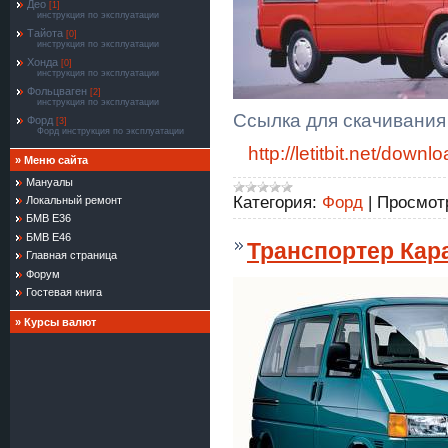
Део
[1]
инструкция по эксплуатации
Тайота
[0]
инструкция по эксплуатации
Хонда
[0]
инструкция по эксплуатации
Фольцваген
[2]
инструкция по эксплуатации
Ссылка для скачивания
Форд
[3]
Форд инструкция по эксплуатации
http://letitbit.net/d
»
Меню сайта
Мануалы
Категория:
Форд
|
Просмот
Локальный ремонт
БМВ Е36
БМВ Е46
Транспортер Кар
Главная страница
Форум
Гостевая книга
»
Курсы валют