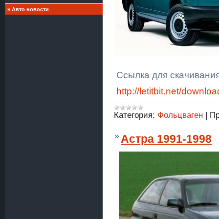
»
Авто новости
Ссылка для скачивани
http://letitbit.net/dow
Категория:
Фольцваген
|
Пр
Астра 1991-1998